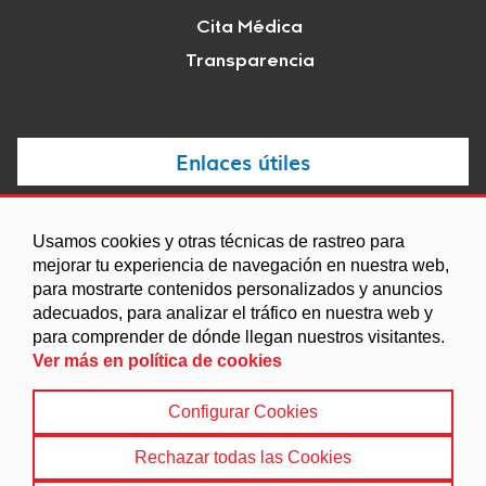
Cita Médica
Transparencia
Enlaces útiles
Noticias
Usamos cookies y otras técnicas de rastreo para
Agenda
mejorar tu experiencia de navegación en nuestra web,
Ordenanzas
para mostrarte contenidos personalizados y anuncios
adecuados, para analizar el tráfico en nuestra web y
Entidades y asociaciones
para comprender de dónde llegan nuestros visitantes.
Ver más en política de cookies
Configurar Cookies
Aviso legal
|
Política de Cookies
|
Accesibilidad
|
Protección de Datos
|
Mapa Web
Rechazar todas las Cookies
© 2022 Ayuntamiento de Colomera