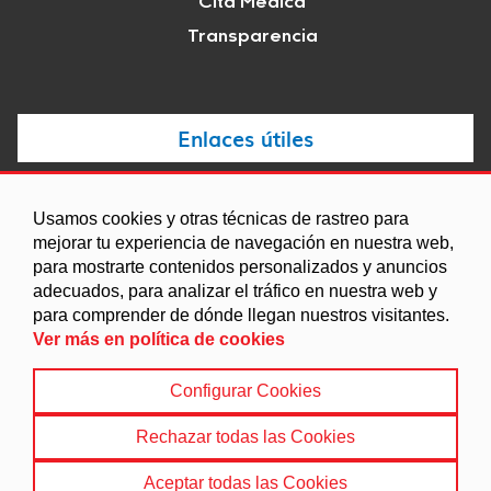
Cita Médica
Transparencia
Enlaces útiles
Noticias
Usamos cookies y otras técnicas de rastreo para
Agenda
mejorar tu experiencia de navegación en nuestra web,
para mostrarte contenidos personalizados y anuncios
Ordenanzas
adecuados, para analizar el tráfico en nuestra web y
Entidades y asociaciones
para comprender de dónde llegan nuestros visitantes.
Ver más en política de cookies
Configurar Cookies
Aviso legal
|
Política de Cookies
|
Accesibilidad
|
Protección de Datos
|
Mapa Web
Rechazar todas las Cookies
© 2022 Ayuntamiento de Colomera
Aceptar todas las Cookies